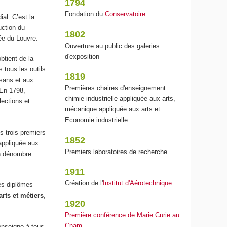
1794
Fondation du
Conservatoire
al. C’est la
uction du
1802
sée du Louvre.
Ouverture au public des galeries
d'exposition
btient de la
 tous les outils
1819
isans et aux
Premières chaires d'enseignement:
. En 1798,
chimie industrielle appliquée aux arts,
lections et
mécanique appliquée aux arts et
Economie industrielle
s trois premiers
1852
appliquée aux
Premiers laboratoires de recherche
On dénombre
1911
Création de l'
Institut d'Aérotechnique
es diplômes
arts et métiers
,
1920
Première conférence de Marie Curie au
Cnam
 enseigne à tous