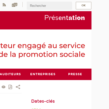
Prés
ent
ati
on
AUDITEURS
ENTREPRISES
PRESSE
Dates-clés