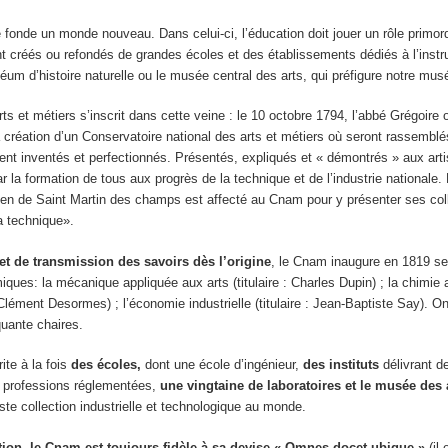
 fonde un monde nouveau. Dans celui-ci, l’éducation doit jouer un rôle primordi
nt créés ou refondés de grandes écoles et des établissements dédiés à l’instr
éum d’histoire naturelle ou le musée central des arts, qui préfigure notre mu
ts et métiers s’inscrit dans cette veine : le 10 octobre 1794, l’abbé Grégoire o
 création d’un Conservatoire national des arts et métiers où seront rassemblés
nt inventés et perfectionnés. Présentés, expliqués et « démontrés » aux art
par la formation de tous aux progrès de la technique et de l’industrie nationale
sien de Saint Martin des champs est affecté au Cnam pour y présenter ses col
a technique».
t de transmission des savoirs dès l’origine
, le Cnam inaugure en 1819 se
ues: la mécanique appliquée aux arts (titulaire : Charles Dupin) ; la chimie 
as Clément Desormes) ; l’économie industrielle (titulaire : Jean-Baptiste Say). 
quante chaires.
ite à la fois
des écoles,
dont une école d’ingénieur,
des instituts
délivrant d
de professions réglementées,
une vingtaine de laboratoires et le musée des 
ste collection industrielle et technologique au monde.
tion, le Cnam est toujours fidèle à sa devise « Omnes docet ubique »
(il