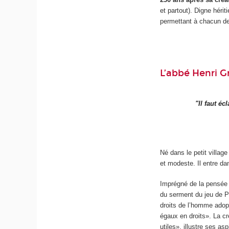
et partout). Digne hérit
permettant à chacun de
L’abbé Henri G
"Il faut éc
Né dans le petit villag
et modeste. Il entre da
Imprégné de la pensée d
du serment du jeu de Pa
droits de l’homme adop
égaux en droits». La cr
utiles», illustre ses a