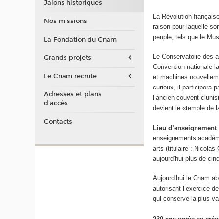
Jalons historiques
La Révolution française
Nos missions
raison pour laquelle so
peuple, tels que le Mus
La Fondation du Cnam
Le Conservatoire des ar
Grands projets
Convention nationale la
Le Cnam recrute
et machines nouvelleme
curieux, il participera 
Adresses et plans
l’ancien couvent cluni
d'accès
devient le «temple de l
Contacts
Lieu d’enseignement e
enseignements académiq
arts (titulaire : Nicol
aujourd’hui plus de cin
Aujourd’hui le Cnam abr
autorisant l’exercice 
qui conserve la plus va
230 ans après sa créa