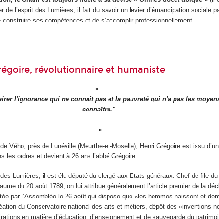
ier de l’esprit des Lumières, il fait du savoir un levier d’émancipation sociale pa
 construire ses compétences et de s’accomplir professionnellement.
régoire, révolutionnaire et humaniste
lairer l'ignorance qui ne connaît pas et la pauvreté qui n'a pas les moyen
connaître."
e de Vého, près de Lunéville (Meurthe-et-Moselle), Henri Grégoire est issu d’un
ns les ordres et devient à 26 ans l’abbé Grégoire.
es Lumières, il est élu député du clergé aux Etats généraux. Chef de file du 
ume du 20 août 1789, on lui attribue généralement l’article premier de la déc
tée par l’Assemblée le 26 août qui dispose que «les hommes naissent et deme
éation du Conservatoire national des arts et métiers, dépôt des «inventions n
spirations en matière d’éducation, d’enseignement et de sauvegarde du patrimoi