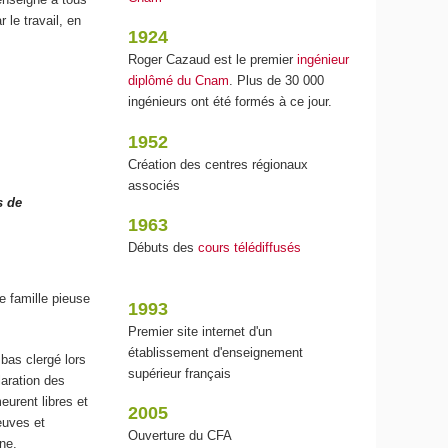
r le travail, en
1924
Roger Cazaud est le premier
ingénieur
diplômé du Cnam
. Plus de 30 000
ingénieurs ont été formés à ce jour.
1952
Création des centres régionaux
associés
s de
1963
Débuts des
cours télédiffusés
e famille pieuse
1993
Premier site internet d'un
établissement d'enseignement
bas clergé lors
supérieur français
laration des
urent libres et
2005
euves et
Ouverture du CFA
ne.