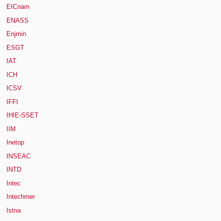
EICnam
ENASS
Enjmin
ESGT
IAT
ICH
ICSV
IFFI
IHIE-SSET
IIM
Inetop
INSEAC
INTD
Intec
Intechmer
Istna