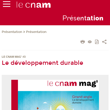
Prés
ent
ati
on
Présentation
Présentation
LE CNAM MAG' #3
Le développement durable