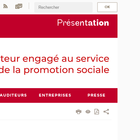
Prés
ent
ati
on
AUDITEURS
ENTREPRISES
PRESSE