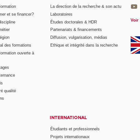
formation
La direction de la recherche & son actu
er et se financer?
Laboratoires
Voir 
iscipline
Études doctorales & HDR
métier
Partenariats & financements
égion
Diffusion, vulgarisation, médias
al des formations
Ethique et intégrité dans la recherche
formation ouverte à
tages
lternance
is
t qualité
ons
INTERNATIONAL
Étudiants et professionnels
Projets internationaux