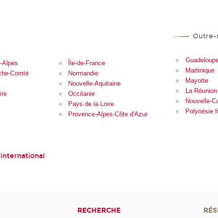
Outre-
Guadeloup
-Alpes
Île-de-France
Martinique
che-Comté
Normandie
Mayotte
Nouvelle-Aquitaine
La Réunion
ire
Occitanie
Nouvelle-C
Pays de la Loire
Polynésie f
e
Provence-Alpes-Côte d'Azur
'international
RECHERCHE
RÉS