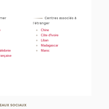
mer
Centres associés à
l'étranger
e
Chine
Côte d'Ivoire
Liban
Madagascar
alédonie
Maroc
rançaise
EAUX SOCIAUX