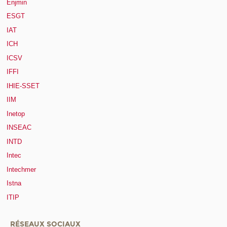
Enjmin
ESGT
IAT
ICH
ICSV
IFFI
IHIE-SSET
IIM
Inetop
INSEAC
INTD
Intec
Intechmer
Istna
ITIP
RÉSEAUX SOCIAUX