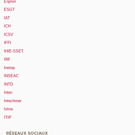
Enjmin
ESGT
IAT
ICH
ICSV
IFFI
IHIE-SSET
IIM
Inetop
INSEAC
INTD
Intec
Intechmer
Istna
ITIP
RÉSEAUX SOCIAUX