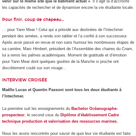
venir sur le même site que le bâtiment actuel »
. Il s’agit là d’accroître
les capacités de rechercher et de dynamiser encore la vie étudiante locale.
Pour finir, coup de chapeau…
… pour Yann Mear ! Celui qui a présidé aux destinées de l’Intechmer
pendant des années, a rendu son tablier et l’a confié à son successeur.
Après avoir passé en revue et non sans humour les nombreuses étapes de
sa carrière, Marc Himbert, président de l’Assemblée des chaires du Cnam,
lui a remis les palmes académiques. Moment de gratitude et d’émotion
pour Yann Mear dont quelques gouttes de la Manche si proche ont
discrètement coulé sur son visage…
INTERVIEW CROISÉE
Maëlle Lucas et Quentin Passoni sont tous les deux étudiants à
l’Intechmer.
La première suit les enseignements du
Bachelor Océanographe-
prospecteur
, le second ceux du
Diplôme d'établissement Cadre
technique production et valorisation des ressources marines.
Nous les avons rencontrés pour savoir de quoi leur vie étudiante est faite