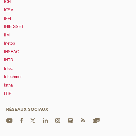
ICH
ICSV
IFFI
IHIE-SSET
IIM
Inetop
INSEAC
INTD
Intec
Intechmer
Istna
ITIP
RÉSEAUX SOCIAUX