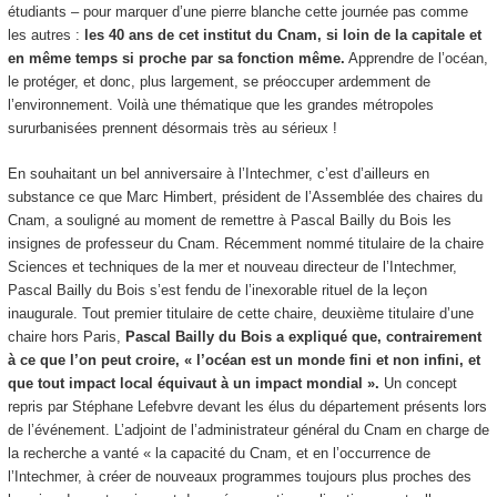
étudiants – pour marquer d’une pierre blanche cette journée pas comme
les autres :
les 40 ans de cet institut du Cnam, si loin de la capitale et
en même temps si proche par sa fonction même.
Apprendre de l’océan,
le protéger, et donc, plus largement, se préoccuper ardemment de
l’environnement. Voilà une thématique que les grandes métropoles
sururbanisées prennent désormais très au sérieux !
En souhaitant un bel anniversaire à l’Intechmer, c’est d’ailleurs en
substance ce que Marc Himbert, président de l’Assemblée des chaires du
Cnam, a souligné au moment de remettre à Pascal Bailly du Bois les
insignes de professeur du Cnam. Récemment nommé titulaire de la chaire
Sciences et techniques de la mer et nouveau directeur de l’Intechmer,
Pascal Bailly du Bois s’est fendu de l’inexorable rituel de la leçon
inaugurale. Tout premier titulaire de cette chaire, deuxième titulaire d’une
chaire hors Paris,
Pascal Bailly du Bois a expliqué que, contrairement
à ce que l’on peut croire, « l’océan est un monde fini et non infini, et
que tout impact local équivaut à un impact mondial ».
Un concept
repris par Stéphane Lefebvre devant les élus du département présents lors
de l’événement. L’adjoint de l’administrateur général du Cnam en charge de
la recherche a vanté « la capacité du Cnam, et en l’occurrence de
l’Intechmer, à créer de nouveaux programmes toujours plus proches des