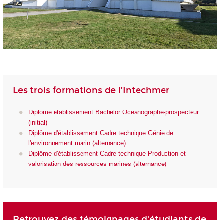
Les trois formations de l’Intechmer
Diplôme établissement Bachelor Océanographe-prospecteur
(initial)
Diplôme d'établissement Cadre technique Génie de
l'environnement marin (alternance)
Diplôme d'établissement Cadre technique Production et
valorisation des ressources marines (alternance)
Retrouvez des témoignages d'étudiants de