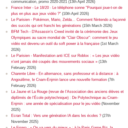
communication, promo 2020-2021 (13th April 2026)
France Inter - Le 18/20 · Le téléphone sonne "Pourquoi joue-t-on de
plus en plus aux jeux vidéo ?"
(10th April 2026)
Le Parisien - Pokémon, Mario, Zelda… Comment Nintendo a façonné
des succès qui ont franchi les générations
(15th March 2026)
BFM Tech - D'Assassin’s Creed invité de la cérémonie des Jeux
Olympiques au sacre mondial de "Clair Obscur": comment le jeu
vidéo est devenu un outil du soft power à la française
(1st March
2026)
Le Parisien - Manifestation anti ICE sur Roblox : « Les jeux vidéo
n’ont jamais été coupés des mouvements sociaux »
(13th
February 2026)
Charente Libre - En alternance, sans professeur et à distance : à
Angoulême, le Cnam-Enjmin lance une nouvelle formation
(7th
February 2026)
La Jaune et La Rouge (revue de l’Association des anciens élèves et
diplômés de l’École polytechnique) : De Polytechnique au Cnam-
Enjmin : une année de spécialisation pour le jeu vidéo
(November
2025)
Ecran Total : Vers une génération IA dans les écoles ?
(27th
November 2025)
Le Figaro : « On va vers du mieux » : à la Paris Game Biz, la