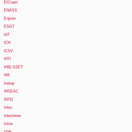
EICnam
ENASS
Enjmin
ESGT
IAT
ICH
ICSV
IFFI
IHIE-SSET
IIM
Inetop
INSEAC
INTD
Intec
Intechmer
Istna
ITIP