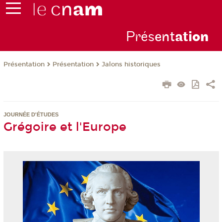
Prés
ent
ati
on
Présentation
Présentation
Jalons historiques
JOURNÉE D'ÉTUDES
Grégoire et l'Europe