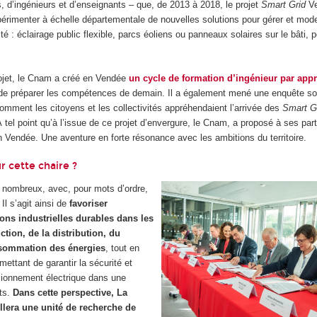
, d’ingénieurs et d’enseignants – que, de 2013 à 2018, le projet
Smart Grid
Ve
érimenter à échelle départementale de nouvelles solutions pour gérer et mode
icité : éclairage public flexible, parcs éoliens ou panneaux solaires sur le bâti, 
ojet, le Cnam a créé en Vendée
un cycle de formation d’ingénieur par app
n de préparer les compétences de demain. Il a également mené une enquête so
omment les citoyens et les collectivités appréhendaient l’arrivée des
Smart G
! À tel point qu’à l’issue de ce projet d’envergure, le Cnam, a proposé à ses par
n Vendée. Une aventure en forte résonance avec les ambitions du territoire.
r cette chaire ?
s nombreux, avec, pour mots d’ordre,
 Il s’agit ainsi de
favoriser
ons industrielles durables dans les
tion, de la distribution, du
nsommation des énergies
, tout en
mettant de garantir la sécurité et
visionnement électrique dans une
rts.
Dans cette perspective, La
lera une unité de recherche de