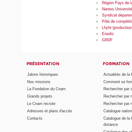
Région Pays de la
Nantes Universit
Syndicat départe
Pôle de compétitiv
Lhyfe (producteur
Enedis
GRDF
PRÉSENTATION
FORMATION
Jalons historiques
Actualités de la 
Nos missions
Comment se form
La Fondation du Cnam
Rechercher par d
Grands projets
Rechercher par 
Le Cnam recrute
Rechercher par r
Adresses et plans d'accès
Catalogue nation
Contacts
Catalogue de la 
distance
Catalogue des s