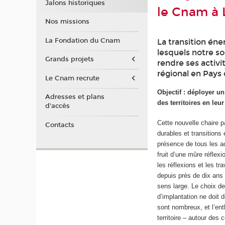
Jalons historiques
le Cnam à 
Nos missions
La Fondation du Cnam
La transition éner
lesquels notre so
Grands projets
rendre ses activ
régional en Pays 
Le Cnam recrute
Objectif : déployer un
Adresses et plans
des territoires en leu
d'accès
Cette nouvelle chaire pa
Contacts
durables et transitions
présence de tous les ac
fruit d’une mûre réflexio
les réflexions et les t
depuis près de dix ans
sens large. Le choix d
d’implantation ne doit 
sont nombreux, et l’en
territoire – autour des c