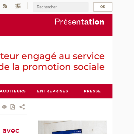
Prés
ent
ati
on
AUDITEURS
ENTREPRISES
PRESSE
e avec