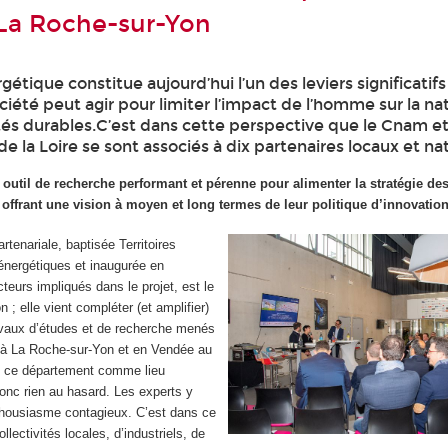
La Roche-sur-Yon
gétique constitue aujourd’hui l’un des leviers significatifs
ciété peut agir pour limiter l’impact de l’homme sur la na
ités durables.C’est dans cette perspective que le Cnam e
de la Loire se sont associés à dix partenaires locaux et na
 outil de recherche performant et pérenne pour alimenter la stratégie des
r offrant une vision à moyen et long termes de leur politique d’innovation
rtenariale, baptisée Territoires
 énergétiques et inaugurée en
teurs impliqués dans le projet, est le
n ; elle vient compléter (et amplifier)
ravaux d’études et de recherche menés
 à La Roche-sur-Yon et en Vendée au
e ce département comme lieu
donc rien au hasard. Les experts y
thousiasme contagieux. C’est dans ce
ollectivités locales, d’industriels, de