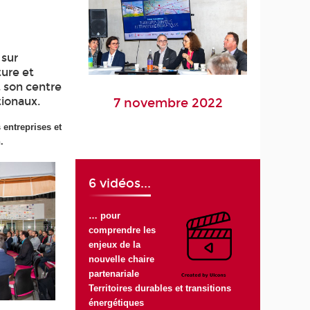
 sur
ture et
t son centre
tionaux.
7 novembre 2022
 entreprises et
.
6 vidéos...
… pour
comprendre les
enjeux de la
nouvelle chaire
partenariale
Territoires durables et transitions
énergétiques