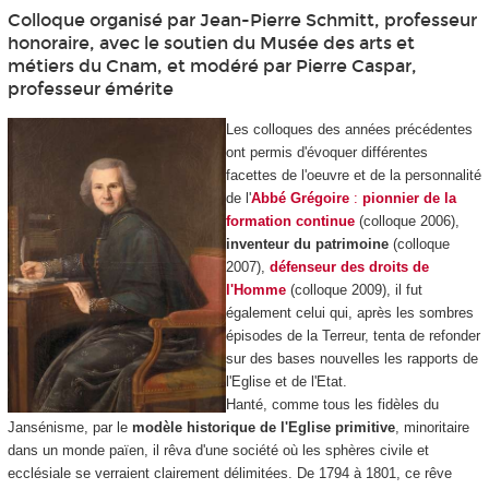
Colloque organisé par Jean-Pierre Schmitt, professeur
honoraire, avec le soutien du Musée des arts et
métiers du Cnam, et modéré par Pierre Caspar,
professeur émérite
Les colloques des années précédentes
ont permis d'évoquer différentes
facettes de l'oeuvre et de la personnalité
de l'
Abbé Grégoire
:
p
ionnier de la
formation continue
(colloque 2006),
inventeur du patrimoine
(colloque
2007),
défenseur des droits de
l'Homme
(colloque 2009), il fut
également celui qui, après les sombres
épisodes de la Terreur, tenta de refonder
sur des bases nouvelles les rapports de
l'Eglise et de l'Etat.
Hanté, comme tous les fidèles du
Jansénisme, par le
modèle historique de l'Eglise primitive
, minoritaire
dans un monde païen, il rêva d'une société où les sphères civile et
ecclésiale se verraient clairement délimitées. De 1794 à 1801, ce rêve