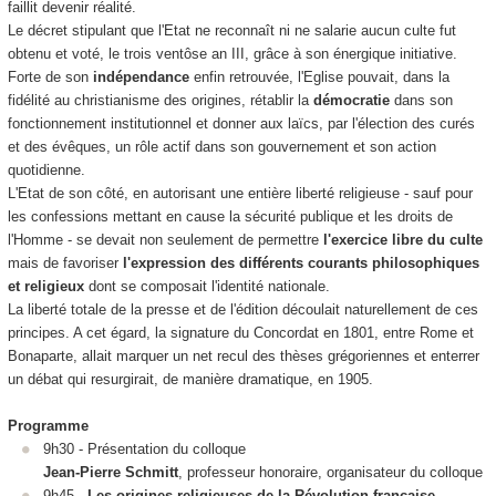
faillit devenir réalité.
Le décret stipulant que l'Etat ne reconnaît ni ne salarie aucun culte fut
obtenu et voté, le trois ventôse an III, grâce à son énergique initiative.
Forte de son
indépendance
enfin retrouvée, l'Eglise pouvait, dans la
fidélité au christianisme des origines, rétablir la
démocratie
dans son
fonctionnement institutionnel et donner aux laïcs, par l'élection des curés
et des évêques, un rôle actif dans son gouvernement et son action
quotidienne.
L'Etat de son côté, en autorisant une entière liberté religieuse - sauf pour
les confessions mettant en cause la sécurité publique et les droits de
l'Homme - se devait non seulement de permettre
l'exercice libre du culte
mais de favoriser
l'expression des différents courants philosophiques
et religieux
dont se composait l'identité nationale.
La liberté totale de la presse et de l'édition découlait naturellement de ces
principes. A cet égard, la signature du Concordat en 1801, entre Rome et
Bonaparte, allait marquer un net recul des thèses grégoriennes et enterrer
un débat qui resurgirait, de manière dramatique, en 1905.
Programme
9h30 -
Présentation du colloque
Jean-Pierre Schmitt
, professeur honoraire, organisateur du colloque
9h45 -
Les origines religieuses de la Révolution française