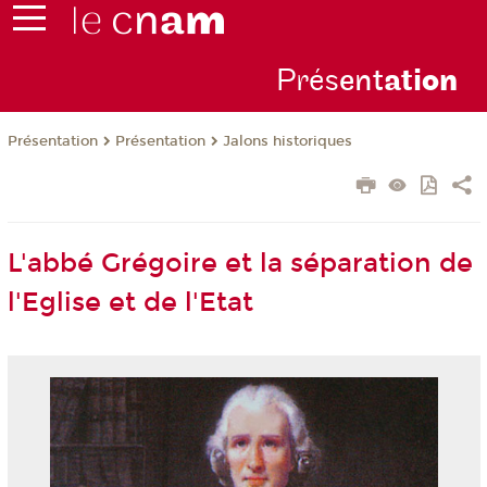
Prés
ent
ati
on
Présentation
Présentation
Jalons historiques
L'abbé Grégoire et la séparation de
l'Eglise et de l'Etat