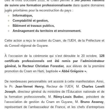
Dès le mois d'octobre 2010, le Cnam permet à
300 jeunes Haïtiens
de suivre une formation professionnalisante
dans quatre domaines
jugés prioritaires pour la reconstruction du pays :
Informatique,
Comptabilité et gestion,
Bâtiment et travaux publics,
Aménagement du territoire et environnement.
Cette action a reçu le soutien du Cnam, de l’UEH, de la Préfecture et
du Conseil régional de Guyane.
À l’occasion de la cérémonie qui s’est déroulée le 20 octobre,
128
certificats professionnels ont été remis par l’administrateur
général, le Recteur Christian Forestier,
aux élèves de la première
promotion du Cnam en Haïti, baptisée
« Abbé Grégoire ».
De nombreuses personnalités ont assisté à cette manifestation. Ainsi,
le Pr.
Jean-Vernet Henry,
Recteur de l’UEH, M.
Charles Levelt
Joseph
, directeur général du ministère de l’Éducation nationale et de
la formation professionnelle, M.
Rémy-Louis Budoc
, président de
l’association de gestion du Cnam en Guyane, M.
Bruno Asseray
,
représentant de l’ambassadeur de France, et les chefs d’entreprises