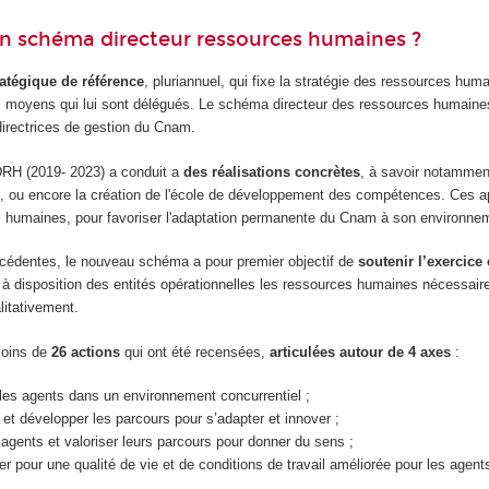
un schéma directeur ressources humaines ?
atégique de référence
, pluriannuel, qui fixe la stratégie des ressources hu
es moyens qui lui sont délégués. Le schéma directeur des ressources humaines 
irectrices de gestion du Cnam.
DRH (2019- 2023) a conduit a
des réalisations concrètes
, à savoir notamment 
, ou encore la création de l'école de développement des compétences. Ces app
s humaines, pour favoriser l'adaptation permanente du Cnam à son environne
écédentes, le nouveau schéma a pour premier objectif de
soutenir l’exercic
à disposition des entités opérationnelles les ressources humaines nécessaire
litativement.
moins de
26 actions
qui ont été recensées,
articulées autour de 4 axes
:
er les agents dans un environnement concurrentiel ;
 et développer les parcours pour s’adapter et innover ;
gents et valoriser leurs parcours pour donner du sens ;
er pour une qualité de vie et de conditions de travail améliorée pour les agent