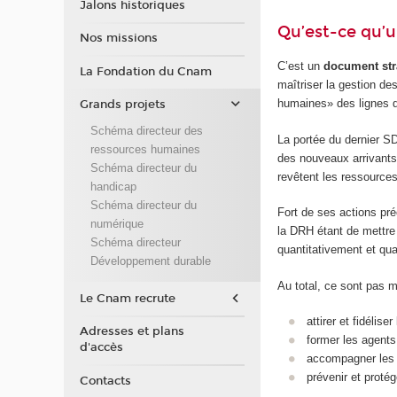
Jalons historiques
Qu’est-ce qu’
Nos missions
C’est un
document str
La Fondation du Cnam
maîtriser la gestion d
humaines» des lignes d
Grands projets
Schéma directeur des
La portée du dernier S
ressources humaines
des nouveaux arrivants
Schéma directeur du
revêtent les ressource
handicap
Schéma directeur du
Fort de ses actions pr
numérique
la DRH étant de mettre 
Schéma directeur
quantitativement et qua
Développement durable
Au total, ce sont pas 
Le Cnam recrute
attirer et fidélis
Adresses et plans
former les agents
d'accès
accompagner les a
prévenir et protég
Contacts