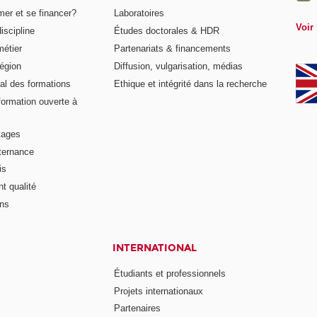
er et se financer?
Laboratoires
Voir 
iscipline
Études doctorales & HDR
métier
Partenariats & financements
égion
Diffusion, vulgarisation, médias
al des formations
Ethique et intégrité dans la recherche
formation ouverte à
tages
lternance
is
t qualité
ons
INTERNATIONAL
Étudiants et professionnels
Projets internationaux
Partenaires