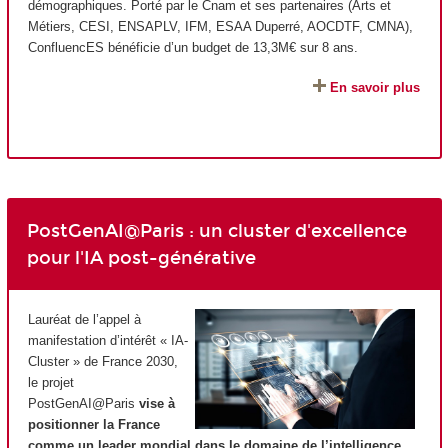
démographiques. Porté par le Cnam et ses partenaires (Arts et
Métiers, CESI, ENSAPLV, IFM, ESAA Duperré, AOCDTF, CMNA),
ConfluencES bénéficie d’un budget de 13,3M€ sur 8 ans.
En savoir plus
PostGenAI@Paris : un cluster d'excellence
pour l'IA post-générative
Lauréat de l’appel à
manifestation d’intérêt « IA-
Cluster » de France 2030,
le projet
PostGenAI@Paris
vise à
positionner la France
comme un leader mondial dans le domaine de l’intelligence