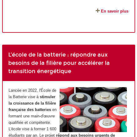
En savoir plus
L’école de la batterie : répondre aux
besoins de la filière pour accélérer la
transition énergétique
Lancée en 2022, l'École de
la Batterie vise à
stimuler
la croissance de la filière
française des batteries
en
formant une main-d'œuvre
qualifiée et compétente.
L'école vise à former 1 600
étudiants par an. Le projet
répond aux besoins urgents de