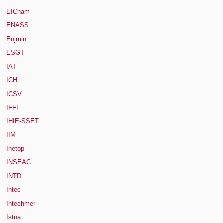
EICnam
ENASS
Enjmin
ESGT
IAT
ICH
ICSV
IFFI
IHIE-SSET
IIM
Inetop
INSEAC
INTD
Intec
Intechmer
Istna