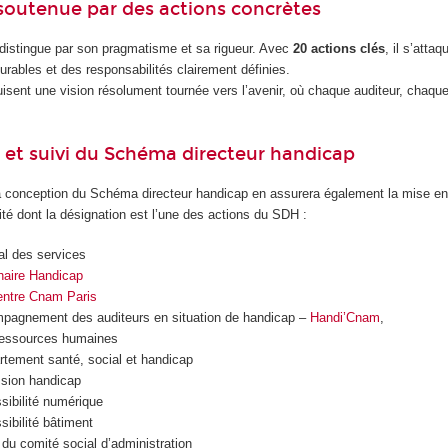
soutenue par des actions concrètes
istingue par son pragmatisme et sa rigueur. Avec
20 actions clés
, il s’atta
rables et des responsabilités clairement définies.
sent une vision résolument tournée vers l’avenir, où chaque auditeur, chaque
et suivi du Schéma directeur handicap
la conception du Schéma directeur handicap en assurera également la mise en 
lité dont la désignation est l’une des actions du SDH :
ral des services
haire Handicap
ntre Cnam Paris
mpagnement des auditeurs en situation de handicap –
Handi’Cnam
,
 ressources humaines
rtement santé, social et handicap
ssion handicap
ssibilité numérique
sibilité bâtiment
 du comité social d’administration