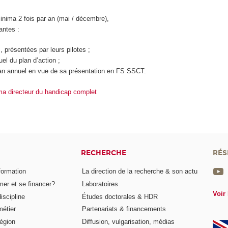
inima 2 fois par an (mai / décembre),
antes :
, présentées par leurs pilotes ;
el du plan d’action ;
lan annuel en vue de sa présentation en FS SSCT.
ma directeur du handicap complet
RECHERCHE
RÉS
formation
La direction de la recherche & son actu
er et se financer?
Laboratoires
Voir 
iscipline
Études doctorales & HDR
métier
Partenariats & financements
égion
Diffusion, vulgarisation, médias