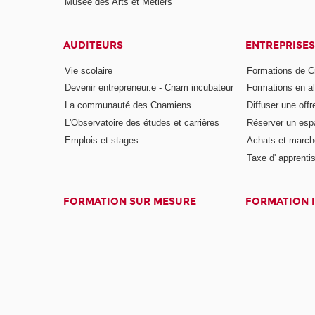
Musée des Arts et Métiers
AUDITEURS
ENTREPRISES
Vie scolaire
Formations de C
Devenir entrepreneur.e - Cnam incubateur
Formations en a
La communauté des Cnamiens
Diffuser une offr
L'Observatoire des études et carrières
Réserver un es
Emplois et stages
Achats et march
Taxe d' apprenti
FORMATION SUR MESURE
FORMATION 