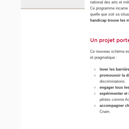
national des arts et m
Ce programme incarne un
quelle que soit sa situ
handicap trouve les 
Un projet porté
Ce nouveau schéma est 
et pragmatique :
lever les barriè
promouvoir la di
discriminations.
engager tous les
expérimenter et 
pilotes comme Ad
accompagner ch
Cnam.