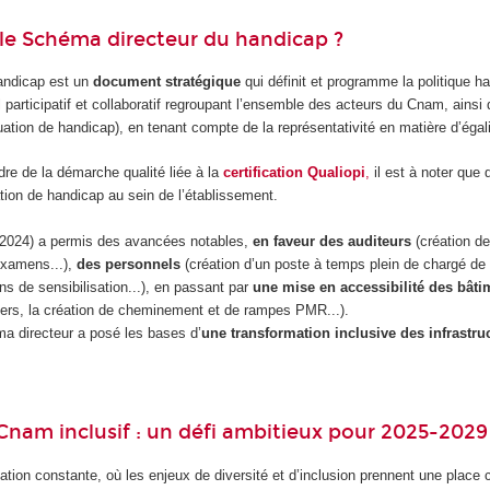
le Schéma directeur du handicap ?
andicap est un
document stratégique
qui définit et programme la politique 
avail participatif et collaboratif regroupant l’ensemble des acteurs du Cnam, ai
ation de handicap), en tenant compte de la représentativité en matière d’é
adre de la démarche qualité liée à la
certification Qualiopi
,
il est à noter que
tion de handicap au sein de l’établissement.
2024) a permis des avancées notables,
en faveur des auditeurs
(création d
examens...),
des personnels
(création d’un poste à temps plein de chargé d
ns de sensibilisation...), en passant par
une mise en accessibilité des bâti
ers, la création de cheminement et de rampes PMR...).
ma directeur a posé les bases d’
une transformation inclusive des infrastr
Cnam inclusif : un défi ambitieux pour 2025-2029
on constante, où les enjeux de diversité et d’inclusion prennent une place c