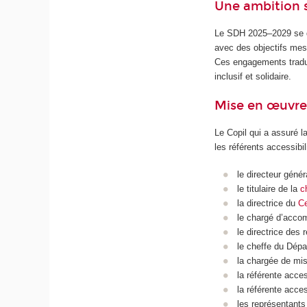
Une ambition 
Le SDH 2025–2029 se d
avec des objectifs mesu
Ces engagements tradui
inclusif et solidaire.
Mise en œuvre 
Le Copil qui a assuré 
les référents accessibi
le directeur géné
le titulaire de la
c
la directrice du
Ce
le chargé d’acco
le directrice des
le cheffe du Dépa
la chargée de mi
la référente acce
la référente acces
les représentants