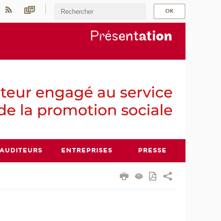
Prés
ent
ati
on
AUDITEURS
ENTREPRISES
PRESSE