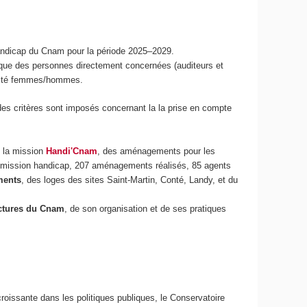
handicap du Cnam pour la période 2025–2029.
nsi que des personnes directement concernées (auditeurs et
galité femmes/hommes.
 des critères sont imposés concernant la la prise en compte
e la mission
Handi'Cnam
, des aménagements pour les
e mission handicap, 207 aménagements réalisés, 85 agents
ments
, des loges des sites Saint-Martin, Conté, Landy, et du
uctures du Cnam
, de son organisation et de ses pratiques
roissante dans les politiques publiques, le Conservatoire