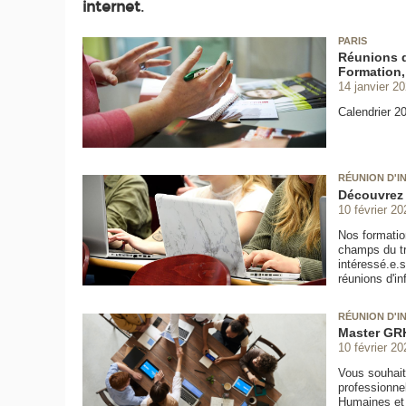
internet
.
PARIS
Réunions d
Formation,
14 janvier 2
Calendrier 20
RÉUNION D'I
Découvrez 
10 février 20
Nos formatio
champs du tra
intéressé.e.s
réunions d'in
RÉUNION D'I
Master GRH
10 février 20
Vous souhait
professionne
Humaines et d