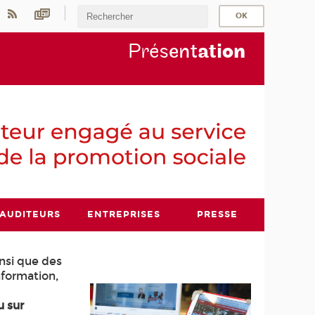
Prés
ent
ati
on
AUDITEURS
ENTREPRISES
PRESSE
nsi que des
nformation,
u sur