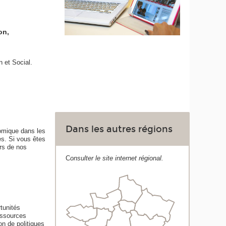
on,
n et Social.
Dans les autres régions
omique dans les
es. Si vous êtes
ors de nos
C
onsulter le site internet régional.
tunités
essources
on de politiques