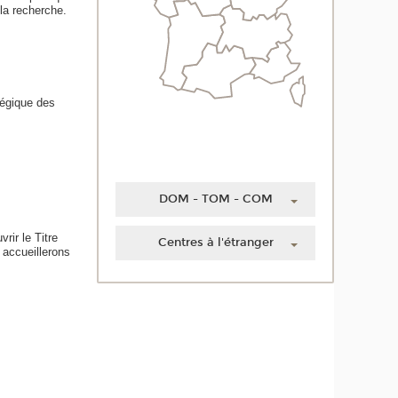
la recherche.
tégique des
DOM - TOM - COM
Guadeloupe
rir le Titre
Centres à l'étranger
 accueillerons
Guyane
.
Chine
Martinique
Côte d'Ivoire
Mayotte
Liban
La Réunion
Maroc
Nouvelle-Calédonie
Polynésie française