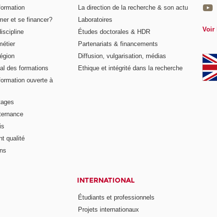
formation
La direction de la recherche & son actu
er et se financer?
Laboratoires
Voir 
iscipline
Études doctorales & HDR
métier
Partenariats & financements
égion
Diffusion, vulgarisation, médias
al des formations
Ethique et intégrité dans la recherche
formation ouverte à
tages
lternance
is
t qualité
ons
INTERNATIONAL
Étudiants et professionnels
Projets internationaux