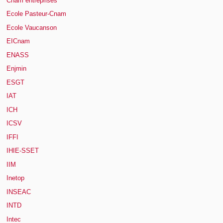
Cnam entreprises
Ecole Pasteur-Cnam
Ecole Vaucanson
EICnam
ENASS
Enjmin
ESGT
IAT
ICH
ICSV
IFFI
IHIE-SSET
IIM
Inetop
INSEAC
INTD
Intec