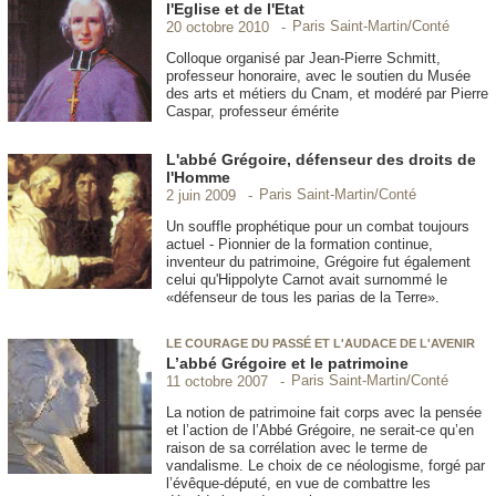
l'Eglise et de l'Etat
Paris Saint-Martin/Conté
20 octobre 2010
Colloque organisé par Jean-Pierre Schmitt,
professeur honoraire, avec le soutien du Musée
des arts et métiers du Cnam, et modéré par Pierre
Caspar, professeur émérite
L'abbé Grégoire, défenseur des droits de
l'Homme
Paris Saint-Martin/Conté
2 juin 2009
Un souffle prophétique pour un combat toujours
actuel - Pionnier de la formation continue,
inventeur du patrimoine, Grégoire fut également
celui qu'Hippolyte Carnot avait surnommé le
«défenseur de tous les parias de la Terre».
LE COURAGE DU PASSÉ ET L'AUDACE DE L'AVENIR
L’abbé Grégoire et le patrimoine
Paris Saint-Martin/Conté
11 octobre 2007
La notion de patrimoine fait corps avec la pensée
et l’action de l’Abbé Grégoire, ne serait-ce qu’en
raison de sa corrélation avec le terme de
vandalisme. Le choix de ce néologisme, forgé par
l’évêque-député, en vue de combattre les