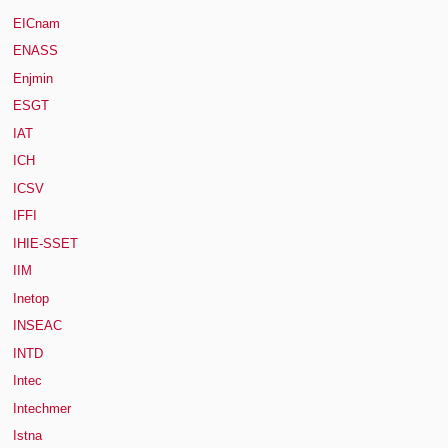
EICnam
ENASS
Enjmin
ESGT
IAT
ICH
ICSV
IFFI
IHIE-SSET
IIM
Inetop
INSEAC
INTD
Intec
Intechmer
Istna