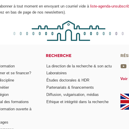
bonner à tout moment en envoyant un courriel vide à
liste-agenda-unsubscr
erez en bas de page de nos newsletters).
RECHERCHE
RÉS
formation
La direction de la recherche & son actu
er et se financer?
Laboratoires
Voir 
iscipline
Études doctorales & HDR
métier
Partenariats & financements
égion
Diffusion, vulgarisation, médias
al des formations
Ethique et intégrité dans la recherche
formation ouverte à
tages