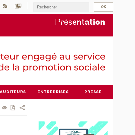
Prés
ent
ati
on
AUDITEURS
ENTREPRISES
PRESSE