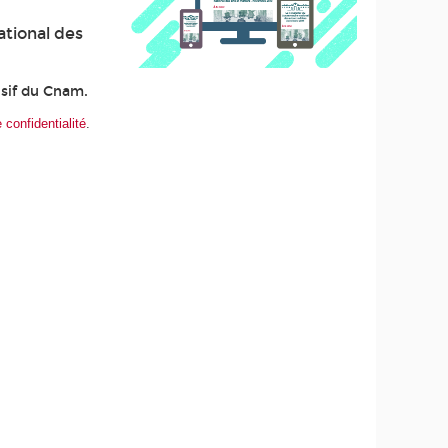
ational des
usif du Cnam.
 confidentialité
.