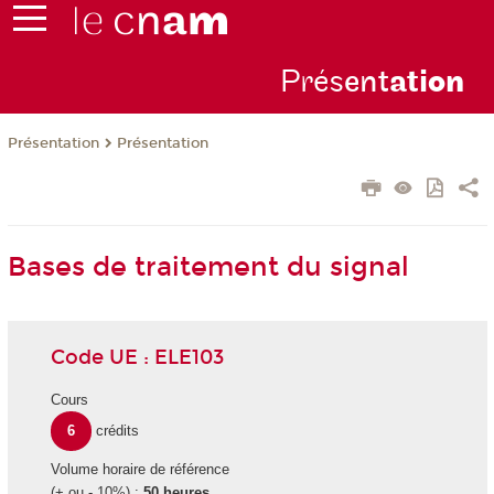
Prés
ent
ati
on
Présentation
Présentation
Bases de traitement du signal
Code UE : ELE103
Cours
6
crédits
Volume horaire de référence
(+ ou - 10%) :
50 heures