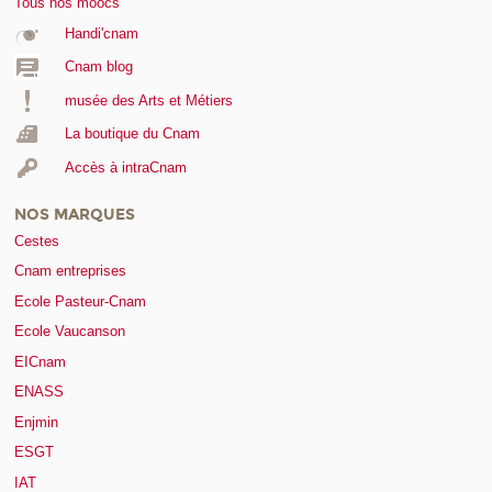
Tous nos moocs
Handi'cnam
Cnam blog
musée des Arts et Métiers
La boutique du Cnam
Accès à intraCnam
NOS MARQUES
Cestes
Cnam entreprises
Ecole Pasteur-Cnam
Ecole Vaucanson
EICnam
ENASS
Enjmin
ESGT
IAT