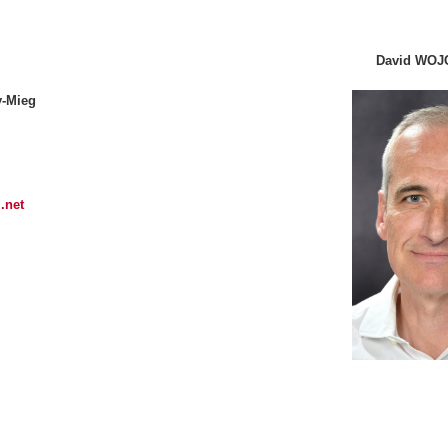
David WO
y-Mieg
.net