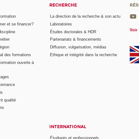
RECHERCHE
RÉS
formation
La direction de la recherche & son actu
er et se financer?
Laboratoires
Voir 
iscipline
Études doctorales & HDR
métier
Partenariats & financements
égion
Diffusion, vulgarisation, médias
al des formations
Ethique et intégrité dans la recherche
formation ouverte à
tages
lternance
is
t qualité
ons
INTERNATIONAL
Étudiants et professionnels