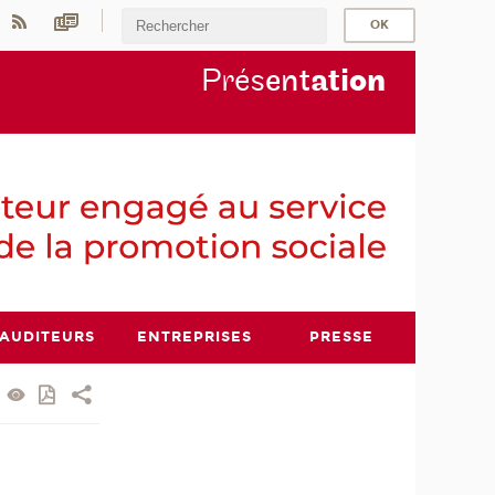
Prés
ent
ati
on
AUDITEURS
ENTREPRISES
PRESSE