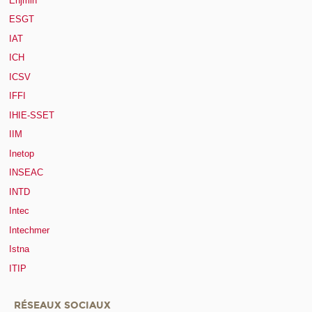
Enjmin
ESGT
IAT
ICH
ICSV
IFFI
IHIE-SSET
IIM
Inetop
INSEAC
INTD
Intec
Intechmer
Istna
ITIP
RÉSEAUX SOCIAUX