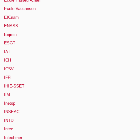
Ecole Pasteur-Cnam
Ecole Vaucanson
EICnam
ENASS
Enjmin
ESGT
IAT
ICH
ICSV
IFFI
IHIE-SSET
IIM
Inetop
INSEAC
INTD
Intec
Intechmer