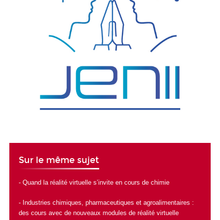
Sur le même sujet
-
Quand la réalité virtuelle s’invite en cours de chimie
-
Industries chimiques, pharmaceutiques et agroalimentaires :
des cours avec de nouveaux modules de réalité virtuelle