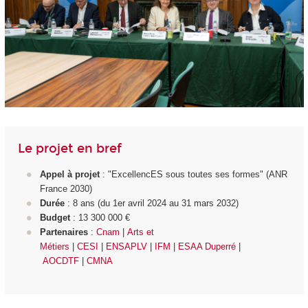
Le projet en bref
Appel à projet
: "ExcellencES sous toutes ses formes" (ANR
France 2030)
Durée
: 8 ans (du 1er avril 2024 au 31 mars 2032)
Budget
: 13 300 000 €
Partenaires
:
Cnam
|
Arts et
Métiers
|
CESI
|
ENSAPLV
|
IFM
|
ESAA Duperré
|
AOCDTF
|
CMNA