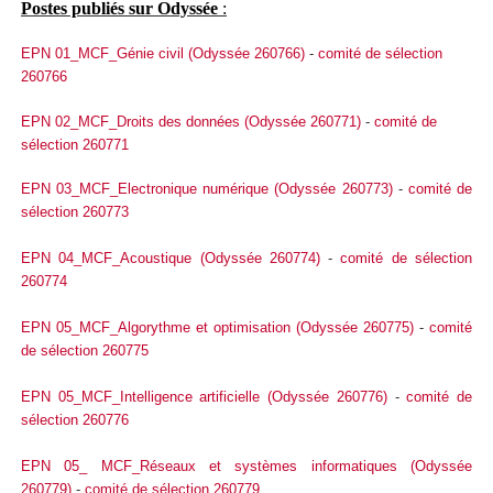
Postes publiés sur Odyssée
:
EPN 01_MCF_Génie civil (Odyssée 260766)
-
comité de sélection
260766
EPN 02_MCF_Droits des données (Odyssée 260771)
-
comité de
sélection 260771
EPN 03_MCF_Electronique numérique (Odyssée 260773)
-
comité de
sélection 260773
EPN 04_MCF_Acoustique (Odyssée 260774)
-
comité de sélection
260774
EPN 05_MCF_Algorythme et optimisation (Odyssée 260775)
-
comité
de sélection 260775
EPN 05_MCF_Intelligence artificielle (Odyssée 260776)
-
comité de
sélection 260776
EPN 05_ MCF_Réseaux et systèmes informatiques (Odyssée
260779)
-
comité de sélection 260779