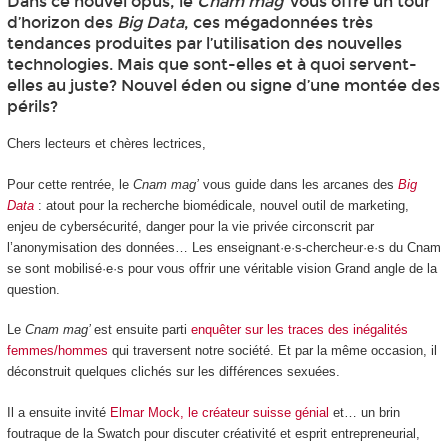
Dans ce nouvel opus, le
Cnam mag’
vous offre un tour
d’horizon des
Big Data
, ces mégadonnées très
tendances produites par l’utilisation des nouvelles
technologies. Mais que sont-elles et à quoi servent-
elles au juste? Nouvel éden ou signe d’une montée des
périls?
Chers lecteurs et chères lectrices,
Pour cette rentrée, le
Cnam mag’
vous guide dans les arcanes des
Big
Data
: atout pour la recherche biomédicale, nouvel outil de marketing,
enjeu de cybersécurité, danger pour la vie privée circonscrit par
l’anonymisation des données… Les enseignant·e·s-chercheur·e·s du Cnam
se sont mobilisé·e·s pour vous offrir une véritable vision Grand angle de la
question.
Le
Cnam mag’
est ensuite parti
enquêter sur les traces des inégalités
femmes/hommes
qui traversent notre société. Et par la même occasion, il
déconstruit quelques clichés sur les différences sexuées.
Il a ensuite invité
Elmar Mock, le créateur suisse génial
et… un brin
foutraque de la Swatch pour discuter créativité et esprit entrepreneurial,