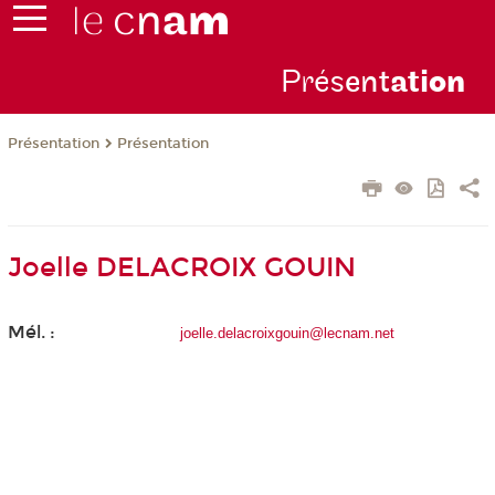
Prés
ent
ati
on
Présentation
Présentation
Joelle DELACROIX GOUIN
Mél. :
joelle.delacroixgouin@lecnam.net