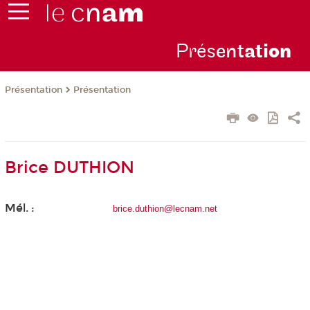
Prés
ent
ati
on
Présentation
Présentation
Brice DUTHION
Mél. :
brice.duthion@lecnam.net