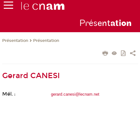
Prés
ent
ati
on
Présentation
Présentation
Gerard CANESI
Mél. :
gerard.canesi@lecnam.net