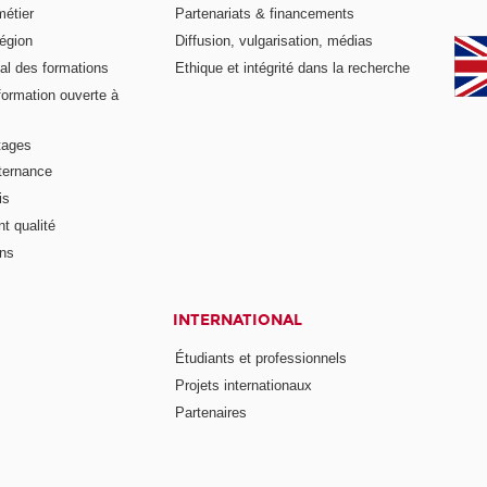
métier
Partenariats & financements
égion
Diffusion, vulgarisation, médias
al des formations
Ethique et intégrité dans la recherche
formation ouverte à
tages
lternance
is
t qualité
ons
INTERNATIONAL
Étudiants et professionnels
Projets internationaux
Partenaires