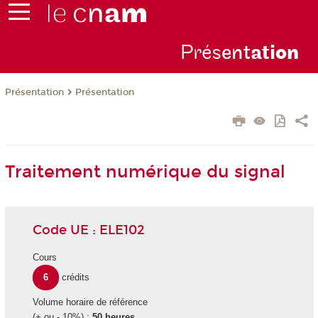
Prés
ent
ati
on
Présentation
Présentation
Traitement numérique du signal
Code UE : ELE102
Cours
6
crédits
Volume horaire de référence
(+ ou - 10%) :
50 heures