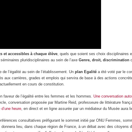
 et accessibles à chaque élève
, quels que soient ses choix disciplinaires e
 séminaires pluridisciplinaires au sein de l’axe
Genre, droit, discrimination
d
 de l’égalité au sein de l’établissement. Un
plan Egalité
a été voté par le co
ccès aux carrières, grades et emplois qui servira de base à des actions concrè
 actuellement en cours de constitution.
 faveur de l’égalité entre les femmes et les hommes.
Une conversation autou
ècle, conversation proposée par Martine Reid, professeure de littérature fran
e d’une heure
, en direct et en ligne assurée par un médiateur du Musée aura li
onférences consultatives préfigurant le sommet initié par ONU Femmes, sommet
, donnera lieu, dans chaque région de France, à un débat avec des citoyens d