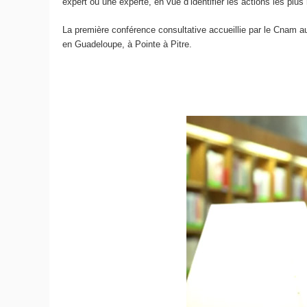
expert ou une experte, en vue d’identifier les actions les plu
La première conférence consultative accueillie par le Cnam au
en Guadeloupe, à Pointe à Pitre.