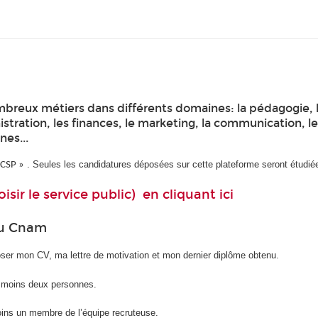
reux métiers dans différents domaines: la pédagogie, la 
nistration, les finances, le marketing, la communication, 
nes...
. Seules les candidatures déposées sur cette plateforme seront étudié
– CSP »
sir le service public)
en cliquant ici
du Cnam
ser mon CV, ma lettre de motivation et mon dernier diplôme obtenu.
u moins deux personnes.
moins un membre de l’équipe recruteuse.