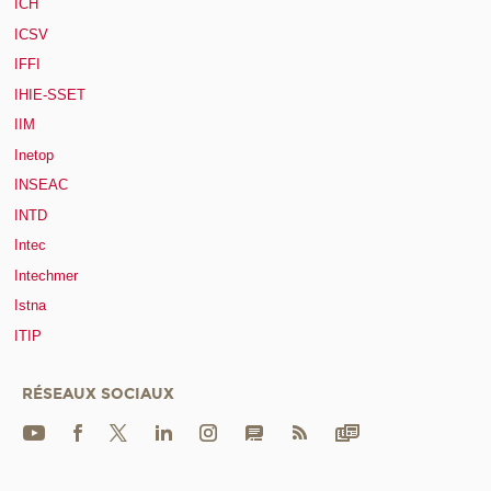
ICH
ICSV
IFFI
IHIE-SSET
IIM
Inetop
INSEAC
INTD
Intec
Intechmer
Istna
ITIP
RÉSEAUX SOCIAUX