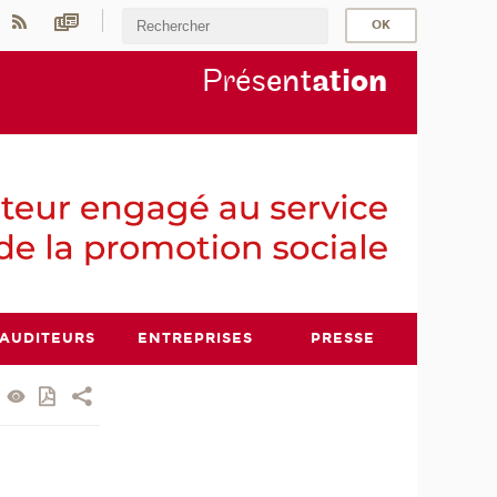
Prés
ent
ati
on
AUDITEURS
ENTREPRISES
PRESSE