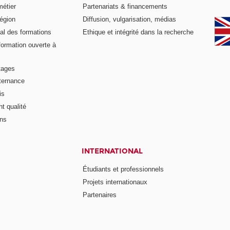
métier
Partenariats & financements
égion
Diffusion, vulgarisation, médias
al des formations
Ethique et intégrité dans la recherche
formation ouverte à
tages
lternance
is
t qualité
ons
INTERNATIONAL
Étudiants et professionnels
Projets internationaux
Partenaires