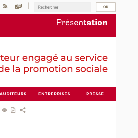
Prés
ent
ati
on
AUDITEURS
ENTREPRISES
PRESSE