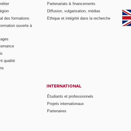
métier
Partenariats & financements
égion
Diffusion, vulgarisation, médias
al des formations
Ethique et intégrité dans la recherche
formation ouverte à
tages
lternance
is
t qualité
ons
INTERNATIONAL
Étudiants et professionnels
Projets internationaux
Partenaires