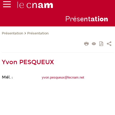
Prés
ent
ati
on
Présentation
Présentation
Yvon PESQUEUX
Mél. :
yvon.pesqueux@lecnam.net