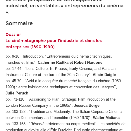
industriel, en véritables « entrepreneurs du cinéma
».
Sommaire
Dossier
Le cinématographe pour l’industrie et dans les
entreprises (1890-1990)
pp. 9-16 : Introduction, "Entrepreneurs du cinéma : techniques,
marchés et films",
Catherine Radtka et Robert Nardone
pp. 17-44 : "Lens Culture: E. Krauss, Early Cinema, and Parisian
Instrument Culture at the turn of the 20th Century",
Allain Daigle
pp. 45-70 : "Avid à la conquête du marché français du cinéma (1980-
1990) : entre hybridations techniques et conversion des usagers
",
Julie Peruch
pp. 71-110 : "According to Plan: Strategic Film Production at the
London Rubber Company in the 1960s",
Jessica Borge
pp. 103-132 : "Tradition and Modernity. The Italian Corporate Cinema
between Documentary and Tecnofilm (1950-1970)",
Walter Mattana
pp. 133-158 : "Réservé strictement au corps médical" : les sociétés de
production audiovisuelle d’Éric Duvivier, l’industrie pharmaceutique et