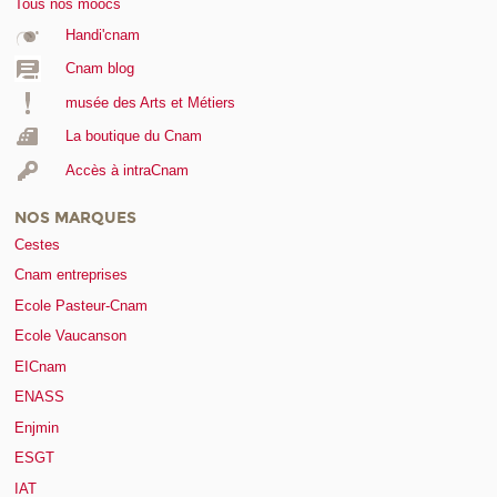
Tous nos moocs
Handi'cnam
Cnam blog
musée des Arts et Métiers
La boutique du Cnam
Accès à intraCnam
NOS MARQUES
Cestes
Cnam entreprises
Ecole Pasteur-Cnam
Ecole Vaucanson
EICnam
ENASS
Enjmin
ESGT
IAT