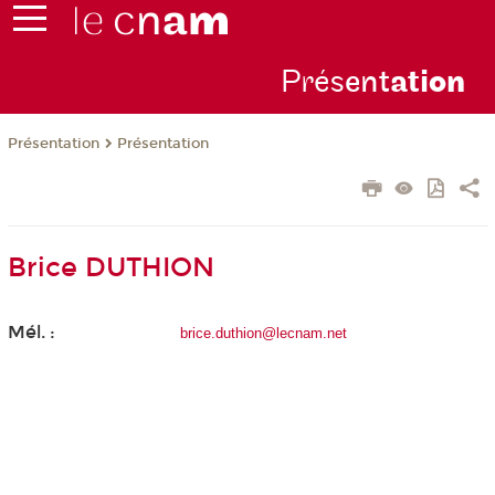
Prés
ent
ati
on
Présentation
Présentation
Brice DUTHION
Mél. :
brice.duthion@lecnam.net