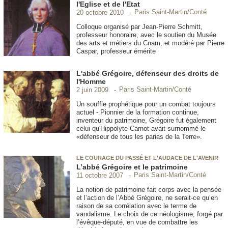
l'Eglise et de l'Etat
Paris Saint-Martin/Conté
20 octobre 2010
Colloque organisé par Jean-Pierre Schmitt,
professeur honoraire, avec le soutien du Musée
des arts et métiers du Cnam, et modéré par Pierre
Caspar, professeur émérite
L'abbé Grégoire, défenseur des droits de
l'Homme
Paris Saint-Martin/Conté
2 juin 2009
Un souffle prophétique pour un combat toujours
actuel - Pionnier de la formation continue,
inventeur du patrimoine, Grégoire fut également
celui qu'Hippolyte Carnot avait surnommé le
«défenseur de tous les parias de la Terre».
LE COURAGE DU PASSÉ ET L'AUDACE DE L'AVENIR
L’abbé Grégoire et le patrimoine
Paris Saint-Martin/Conté
11 octobre 2007
La notion de patrimoine fait corps avec la pensée
et l’action de l’Abbé Grégoire, ne serait-ce qu’en
raison de sa corrélation avec le terme de
vandalisme. Le choix de ce néologisme, forgé par
l’évêque-député, en vue de combattre les