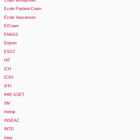
Cnam entreprises
Ecole Pasteur-Cnam
Ecole Vaucanson
EICnam
ENASS
Enjmin
ESGT
IAT
ICH
ICSV
IFFI
IHIE-SSET
IIM
Inetop
INSEAC
INTD
Intec